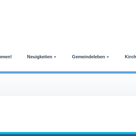
uth. Kirchengemeinde
. Jürgen Horst
ommen!
Neuigkeiten
Gemeindeleben
Kirch