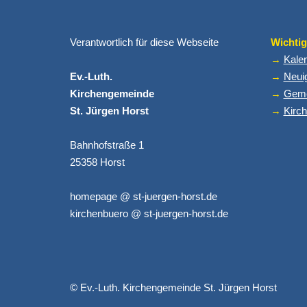
Verantwortlich für diese Webseite
Wichtig
→
Kale
Ev.-Luth.
→
Neui
Kirchengemeinde
→
Geme
St. Jürgen Horst
→
Kirch
Bahnhofstraße 1
25358 Horst
homepage @ st-juergen-horst.de
kirchenbuero @ st-juergen-horst.de
© Ev.-Luth. Kirchengemeinde St. Jürgen Horst