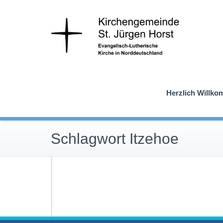
Skip
Ev.-L
St
to
content
Herzlich Willk
Schlagwort Itzehoe