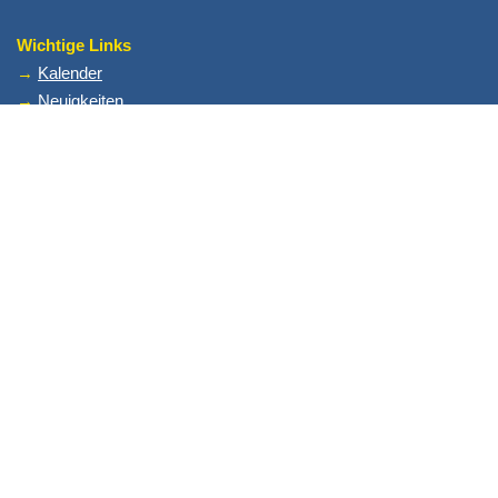
Wichtige Links
→
Kalender
→
Neuigkeiten
→
Gemeindeleben
→
Kirche im Lebenslauf
Rechtliches
→
Impressum
→
Datenschutz
Andere Links
→
Instagram der Ev. Jugend Horst
→
Instagram des HoKiGo
→
Instagram des Stammes St. Georg