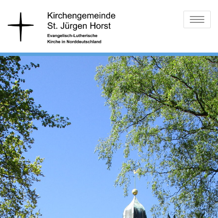
Skip
Ev.-Luth.
St. Jürgen
to
Toggle
Kirchengemeinde
content
Horst
navigatio