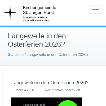
Skip
Ev.-Luth.
St. Jürgen
to
Toggle
Kirchengemeinde
content
Horst
navigatio
Langeweile in den
Osterferien 2026?
Startseite
/
Langeweile in den Osterferien 2026?
Langeweile in den Osterferien 2026?
f
März 4,2026
Kommentare deaktiviert
ü
r
L