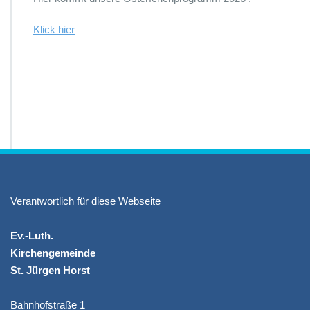
i
e
Klick hie
r
n
2
0
2
6?
Verantwortlich für diese Webseite
Ev.-Luth.
Kirchengemeinde
St. Jürgen Horst
Bahnhofstraße 1