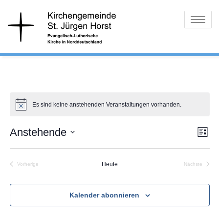
Skip
Ev.-Luth.
St. Jürgen
to
Toggle
Kirchengemeinde
content
Horst
navigatio
Es sind keine anstehenden Veranstaltungen vorhanden.
Ans
Ver
Anstehende
Liste
Ans
Nav
Datum
Nav
wählen.
Heute
Vorherige
Nächste
Veranstaltungen
Veranstalt
Kalender abonnieren